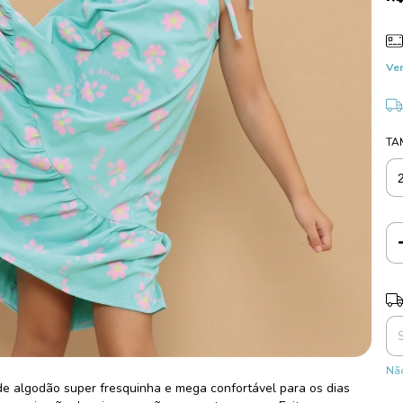
Ver
TA
Ent
Não
e algodão super fresquinha e mega confortável para os dias