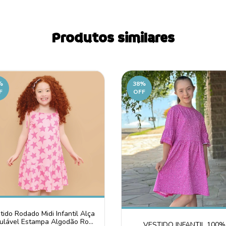
Produtos similares
%
38
%
F
OFF
tido Rodado Midi Infantil Alça
ulável Estampa Algodão Rosa
VESTIDO INFANTIL 100%