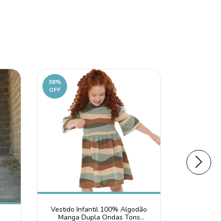
38
%
50
%
OFF
OFF
Vestido Infantil 100% Algodão
Vestido Ro
Manga Dupla Ondas Tons