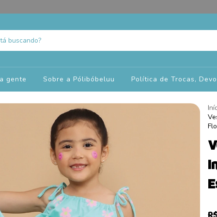
a gente
Sobre a Pólibóbeluu
Política de Trocas, Dev
Iní
Ve
Fl
V
I
E
R