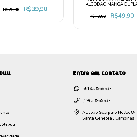
Estrelas
ALGODÃO MANGA DUPL
R$39,90
GRANULADO ROSA
R$79,90
R$49,90
R$79,99
ebuu
Entre em contato
551933969537
(19) 33969537
gente
Av. João Scarparo Netto, 84 
Santa Genebra , Campinas
ibólebuu
Privacidade