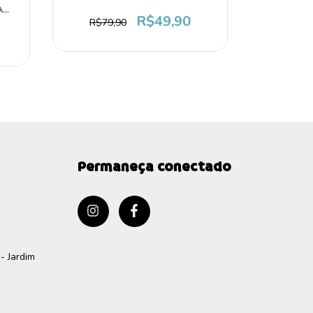
Reguláve
Terrosos
A
R$49,90
R$79,90
R$79
Permaneça conectado
- Jardim