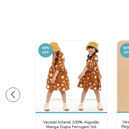
38
%
50
OFF
OF
Ves
val Infantil
Vestido Infantil 100% Algodão
Reg
lgodão
Manga Dupla Ferrugem Sol