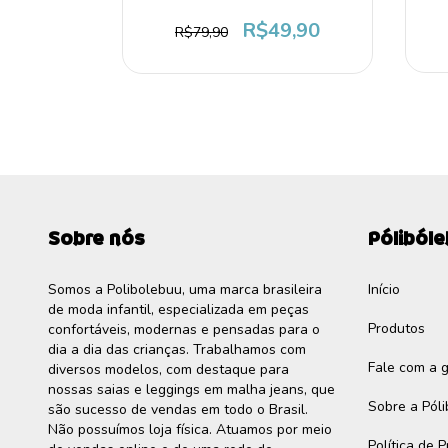
9,90
R$49,90
R$79,90
Sobre nós
Póliból
Somos a Polibolebuu, uma marca brasileira
Início
de moda infantil, especializada em peças
Produtos
confortáveis, modernas e pensadas para o
dia a dia das crianças. Trabalhamos com
Fale com a 
diversos modelos, com destaque para
nossas saias e leggings em malha jeans, que
Sobre a Pól
são sucesso de vendas em todo o Brasil.
Não possuímos loja física. Atuamos por meio
Política de 