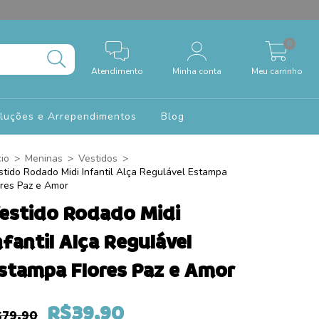
0
Atendimento
Minha conta
Meu carrinho
oluções e Arrependimentos
Blog
cio
>
Meninas
>
Vestidos
>
stido Rodado Midi Infantil Alça Regulável Estampa
ores Paz e Amor
estido Rodado Midi
nfantil Alça Regulável
stampa Flores Paz e Amor
R$39,90
$79,90