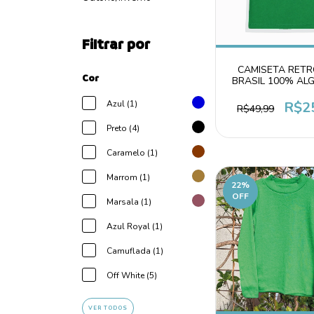
Filtrar por
CAMISETA RET
Cor
BRASIL 100% A
INFANTIL JUVENIL
R$2
Azul (1)
R$49,99
Preto (4)
Caramelo (1)
Marrom (1)
22
%
OFF
Marsala (1)
Azul Royal (1)
Camuflada (1)
Off White (5)
VER TODOS