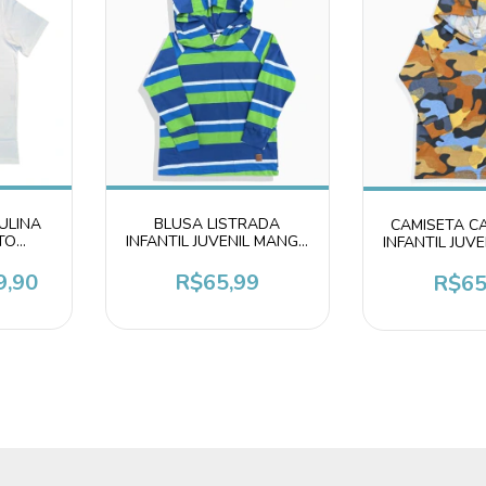
BLUSA LISTRADA
ULINA
CAMISETA C
INFANTIL JUVENIL MANGA
TO
INFANTIL JUV
LONGA CAPUZ MENINO
R PAI
LONGA CAPU
O
R$65,99
9,90
R$65