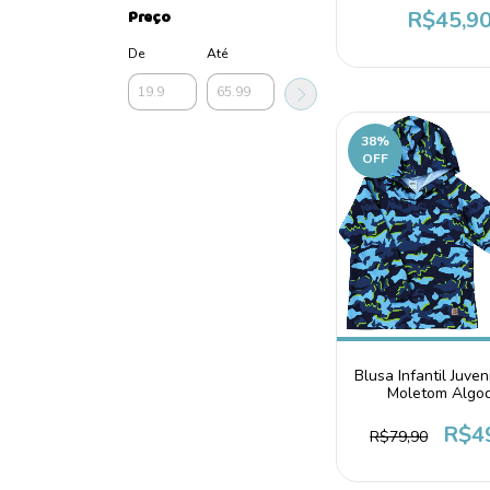
R$45,9
Preço
De
Até
38
%
OFF
Blusa Infantil Juven
Moletom Algo
Camuflado
R$4
R$79,90