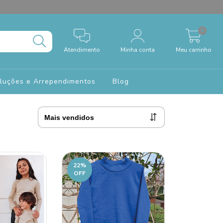
0
Atendimento
Minha conta
Meu carrinho
oluções e Arrependimentos
Blog
22
%
OFF