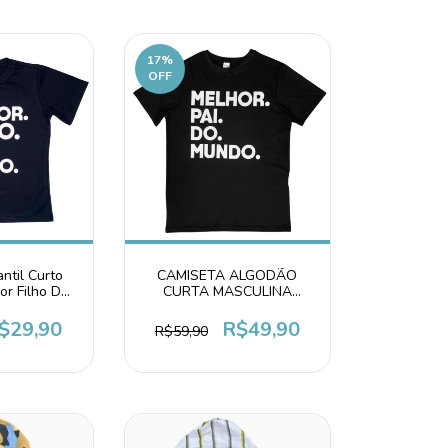
17
%
OFF
ntil Curto
CAMISETA ALGODÃO
or Filho Do
CURTA MASCULINA
do
ADULTO MELHOR PAI DO
MUNDO
$29,90
R$49,90
R$59,90