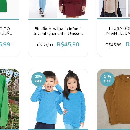
BLUSA GO
RÔ DO
Blusão Atoalhado Infantil
INFANTIL JU
LGODÃO
Juvenil Quentinho Unissex
SEGUNDA
 VERDE
Marsala Vinho
CAPPUC
R
5,99
R$45,90
R$45,99
R$59,90
23
%
24
%
OFF
OFF