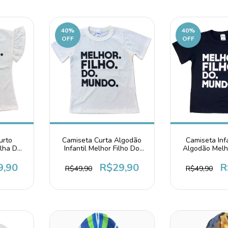
40
%
40
%
OFF
OFF
urto
Camiseta Curta Algodão
Camiseta Infa
ilha Do
Infantil Melhor Filho Do
Algodão Melh
ite
Mundo
Mun
9,90
R$29,90
R
R$49,90
R$49,90