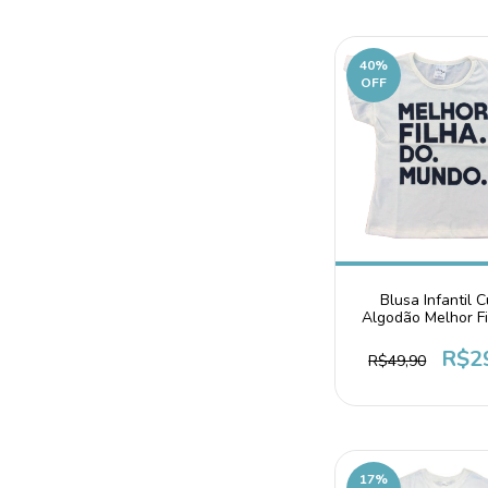
40
%
OFF
Blusa Infantil C
Algodão Melhor F
Mundo Off Wh
R$2
R$49,90
17
%