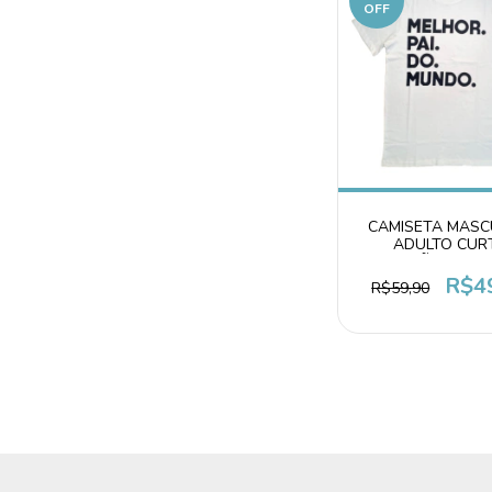
OFF
CAMISETA MASC
ADULTO CUR
ALGODÃO MELHO
DO MUND
R$4
R$59,90