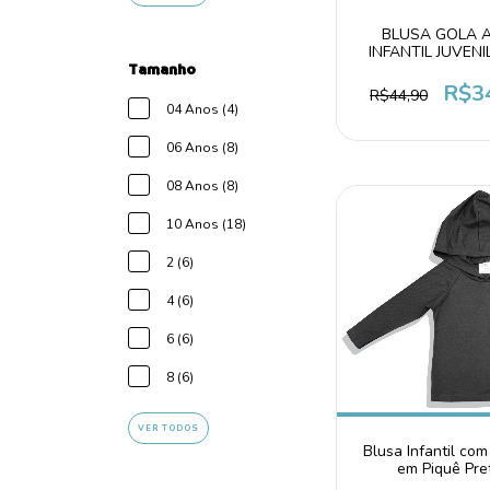
BLUSA GOLA A
INFANTIL JUVENI
Tamanho
SEGUNDA PELE 
R$3
R$44,90
04 Anos (4)
06 Anos (8)
08 Anos (8)
10 Anos (18)
2 (6)
4 (6)
6 (6)
8 (6)
VER TODOS
Blusa Infantil co
em Piquê Pre