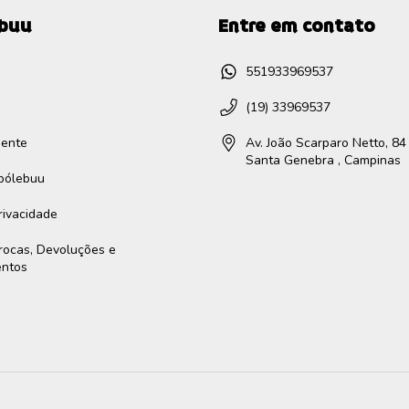
ebuu
Entre em contato
551933969537
(19) 33969537
gente
Av. João Scarparo Netto, 84 
Santa Genebra , Campinas
ibólebuu
Privacidade
Trocas, Devoluções e
entos