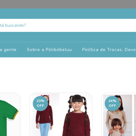
a gente
Sobre a Pólibóbeluu
Política de Trocas, Dev
23
%
24
%
OFF
OFF