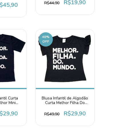
R$19,90
R$44,90
$45,90
40
%
OFF
ntil Curta
Blusa Infantil de Algodão
lhor Mini
Curta Melhor Filha Do
o Mundo
Mundo Preta
$29,90
R$29,90
R$49,90