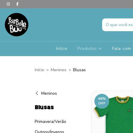
Início
Produtos
Fale com 
Início
>
Meninos
>
Blusas
Meninos
48
%
OFF
Blusas
Primavera/Verão
Outono/Inverno