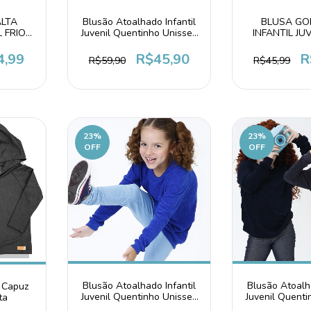
Blusão Atoalhado Infantil
BLUSA GO
LTA
Juvenil Quentinho Unissex
INFANTIL JU
L FRIO
Azul Céu
SEGUNDA
VERDE
CARAM
R$45,90
R
4,99
R$59,90
R$45,99
23
%
23
%
OFF
OFF
Blusão Atoalha
Blusão Atoalhado Infantil
m Capuz
Juvenil Quenti
Juvenil Quentinho Unissex
ta
Azul Ma
Azul Royal