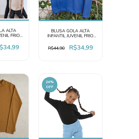
LA ALTA
BLUSA GOLA ALTA
VENIL FRIO
INFANTIL JUVENIL FRIO
 PELE
SEGUNDA PELE
CINO
ALGODÃO AZUL
$34,99
R$34,99
R$44,90
24
%
OFF