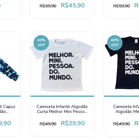
R
R$45,90
0
R$59,90
R$59,90
40
%
40
%
OFF
OFF
Camiseta Infantil Algodão
Camiseta Infa
il Capuz
Curta Melhor Mini Pessoa
Algodão Me
dão
Do Mundo
Pessoa D
R$29,90
R
9,90
R$49,90
R$49,90