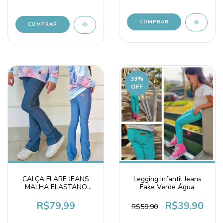
COMPRAR
COMPRAR
33
%
OFF
CALÇA FLARE JEANS
Legging Infantil Jeans
MALHA ELASTANO
Fake Verde Água
BAILARINA INFANTIL
JUVENIL
R$79,99
R$39,90
R$59,90