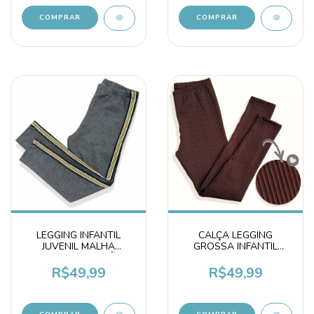
COMPRAR
COMPRAR
LEGGING INFANTIL
CALÇA LEGGING
JUVENIL MALHA
GROSSA INFANTIL
GROSSA ALGODÃO
JUVENIL CANELADA
INVERNO
MARROM
R$49,99
R$49,99