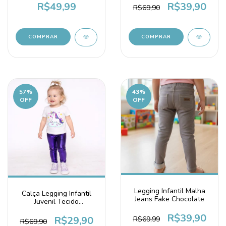
MALHA PREMIUM
R$49,99
R$39,90
R$69,90
COMPRAR
COMPRAR
57
%
43
%
OFF
OFF
Legging Infantil Malha
Calça Legging Infantil
Jeans Fake Chocolate
Juvenil Tecido
Cirrê Metalizado Roxa
R$39,90
R$29,90
R$69,99
R$69,90