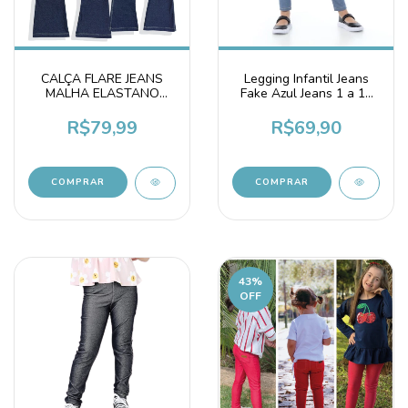
CALÇA FLARE JEANS
Legging Infantil Jeans
MALHA ELASTANO
Fake Azul Jeans 1 a 14
BAILARINA INFANTIL
Anos
JUVENIL
R$79,99
R$69,90
COMPRAR
COMPRAR
43
%
OFF