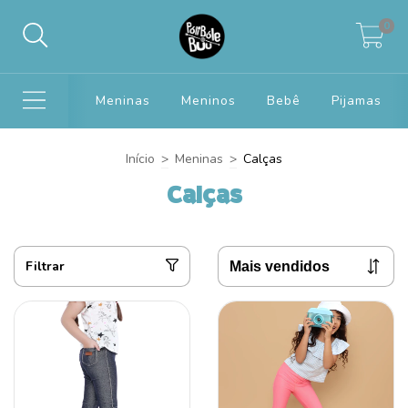
0
Meninas
Meninos
Bebê
Pijamas
Início
>
Meninas
>
Calças
Calças
Filtrar