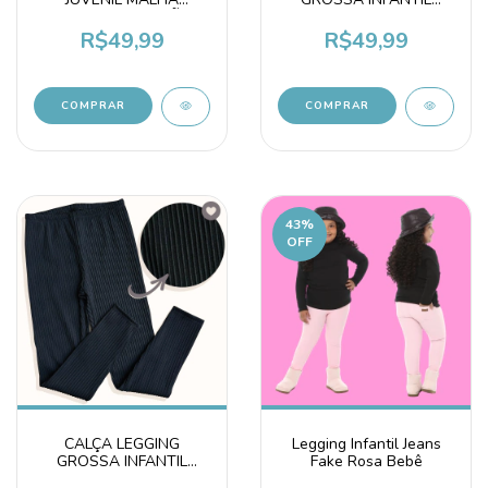
GROSSA ALGODÃO
JUVENIL CANELADA
PREMIUM INVERNO
AZUL
R$49,99
R$49,99
COMPRAR
COMPRAR
43
%
OFF
CALÇA LEGGING
Legging Infantil Jeans
GROSSA INFANTIL
Fake Rosa Bebê
JUVENIL CANELADA