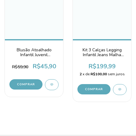
Blusão Atoalhado
Kit 3 Calças Legging
Infantil Juvenil
Infantil Jeans Malha
Quentinho Unissex Azul
Algodão Azul
Céu
R$45,90
R$199,99
R$59,90
2
x de
R$100,00
sem juros
COMPRAR
COMPRAR