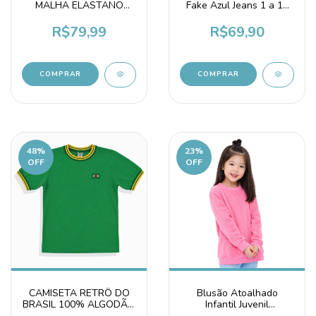
MALHA ELASTANO
Fake Azul Jeans 1 a 14
BAILARINA INFANTIL
Anos
JUVENIL
R$79,99
R$69,90
COMPRAR
COMPRAR
48
%
23
%
OFF
OFF
Blusão Atoalhado
CAMISETA RETRÔ DO
Infantil Juvenil
BRASIL 100% ALGODÃO
Quentinho Rosa Chiclete
INFANTIL JUVENIL