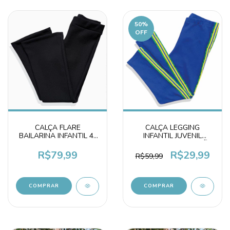
50
%
OFF
CALÇA LEGGING
CALÇA FLARE
INFANTIL JUVENIL
BAILARINA INFANTIL 4-
BRASIL COPA ALGODÃO
14 MALHA GROSSA
PREMIUM
PRETA
R$29,99
R$79,99
R$59,99
COMPRAR
COMPRAR