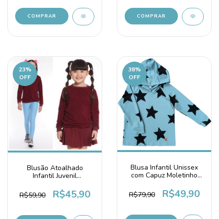
COMPRAR
COMPRAR
23
%
38
%
OFF
OFF
Blusa Infantil Unissex
Blusão Atoalhado
com Capuz Moletinho
Infantil Juvenil
Algodão Estampa
Quentinho Unissex
Estrelas
Marsala Vinho
R$49,90
R$45,90
R$79,90
R$59,90