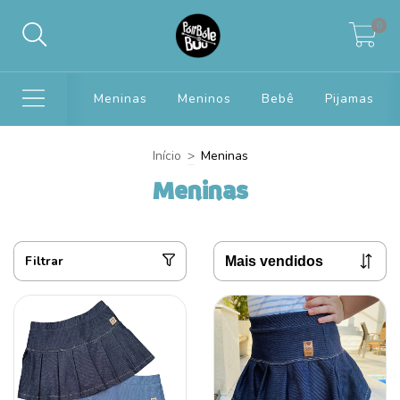
0
Meninas
Meninos
Bebê
Pijamas
Início
>
Meninas
Meninas
Filtrar