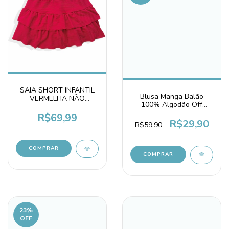
SAIA SHORT INFANTIL
Blusa Manga Balão
VERMELHA NÃO
100% Algodão Off
PRECISA PASSAR
White
ANARRUGA
R$69,99
R$29,90
R$59,90
COMPRAR
COMPRAR
23
%
OFF