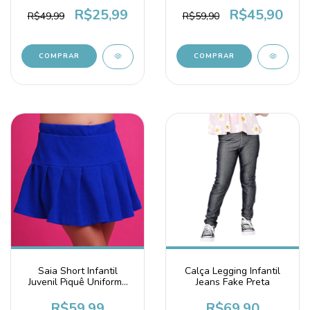
VERDE
R$45,90
R$25,99
R$59,90
R$49,99
COMPRAR
COMPRAR
Saia Short Infantil
Calça Legging Infantil
Juvenil Piquê Uniforme
Jeans Fake Preta
Tom Azul Royal
R$59,99
R$69,90