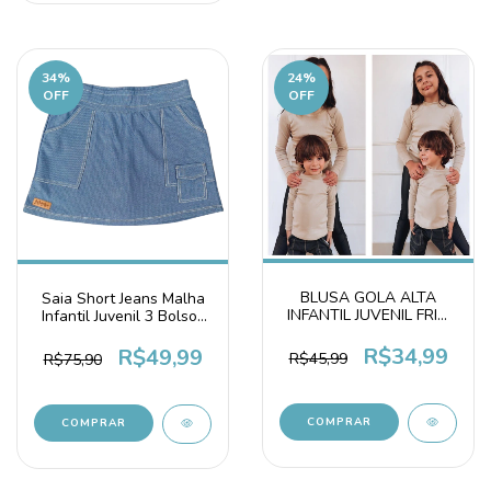
34
%
24
%
OFF
OFF
BLUSA GOLA ALTA
Saia Short Jeans Malha
INFANTIL JUVENIL FRIO
Infantil Juvenil 3 Bolsos
SEGUNDA PELE
Azul Jeans
CAPPUCCINO
R$34,99
R$49,99
R$45,99
R$75,90
COMPRAR
COMPRAR