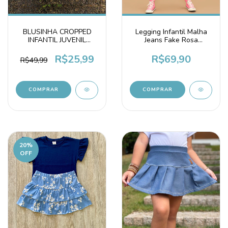
BLUSINHA CROPPED
Legging Infantil Malha
INFANTIL JUVENIL
Jeans Fake Rosa
BRASIL CARAMELO
Chiclete
100% ALGODÃO
R$25,99
R$69,90
R$49,99
COMPRAR
COMPRAR
20
%
OFF