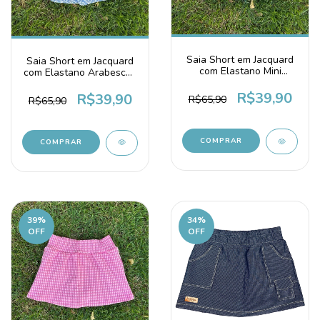
Saia Short em Jacquard
Saia Short em Jacquard
com Elastano Mini
com Elastano Arabescos
Xadrez Azul Bebê
Fundo Azul Médio
R$39,90
R$39,90
R$65,90
R$65,90
COMPRAR
COMPRAR
39
%
34
%
OFF
OFF