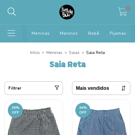
0
Meninas
Meninos
Bebê
Pijamas
Início
>
Meninas
>
Saias
>
Saia Reta
Saia Reta
Filtrar
39
%
34
%
OFF
OFF