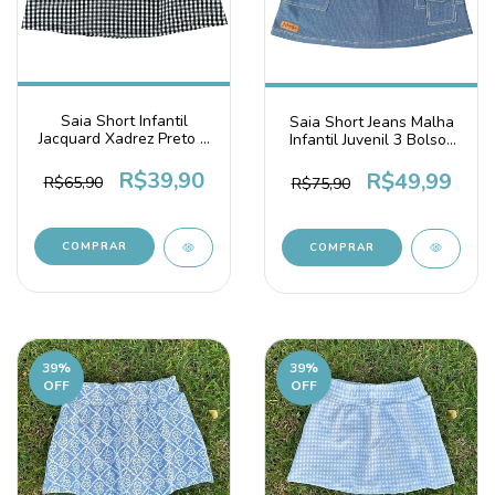
Saia Short Infantil
Saia Short Jeans Malha
Jacquard Xadrez Preto e
Infantil Juvenil 3 Bolsos
Branco
Azul Jeans
R$39,90
R$49,99
R$65,90
R$75,90
COMPRAR
COMPRAR
39
%
39
%
OFF
OFF