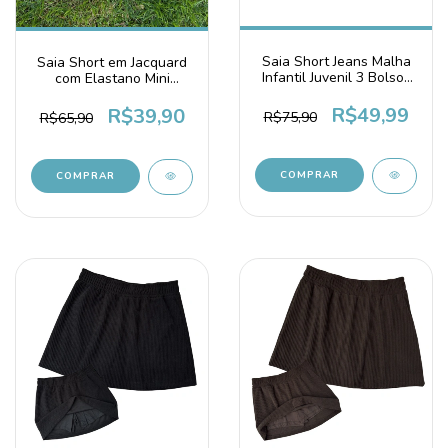
Saia Short Jeans Malha
Saia Short em Jacquard
Infantil Juvenil 3 Bolsos
com Elastano Mini
Azul Marinho
Xadrez Rosa Chiclete
R$49,99
R$39,90
R$75,90
R$65,90
COMPRAR
COMPRAR