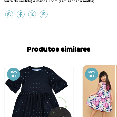
barra do vestido) e manga 15cm (sem esticar a malha).
Produtos similares
45
%
50
%
OFF
OFF