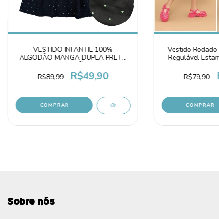
VESTIDO INFANTIL 100%
Vestido Rodado M
ALGODÃO MANGA DUPLA PRETO
Regulável Estam
CORAÇÕES
Az
R$49,90
R$89,99
R$79,90
COMPRAR
COMPRAR
Sobre nós