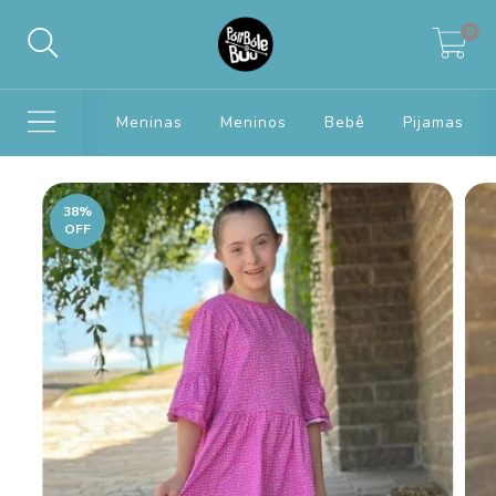
0
Meninas
Meninos
Bebê
Pijamas
38
%
OFF