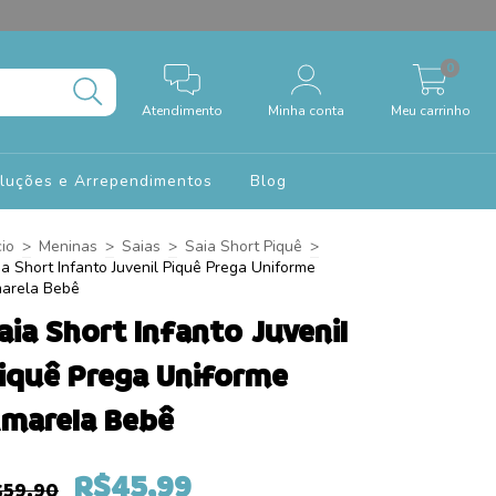
0
Atendimento
Minha conta
Meu carrinho
oluções e Arrependimentos
Blog
cio
>
Meninas
>
Saias
>
Saia Short Piquê
>
ia Short Infanto Juvenil Piquê Prega Uniforme
arela Bebê
aia Short Infanto Juvenil
iquê Prega Uniforme
marela Bebê
R$45,99
$59,90