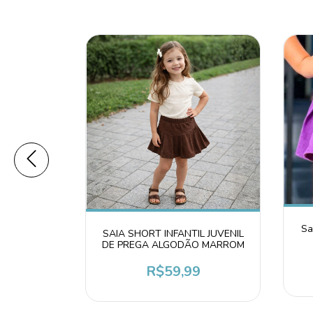
Sa
SAIA SHORT INFANTIL JUVENIL
venil Piquê
DE PREGA ALGODÃO MARROM
ho Marsala
R$59,99
9