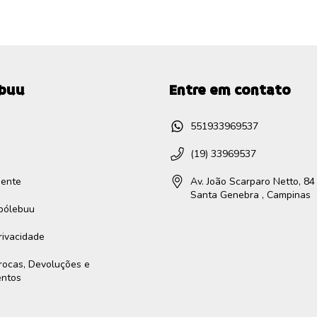
ebuu
Entre em contato
551933969537
(19) 33969537
gente
Av. João Scarparo Netto, 84 
Santa Genebra , Campinas
ibólebuu
Privacidade
Trocas, Devoluções e
entos