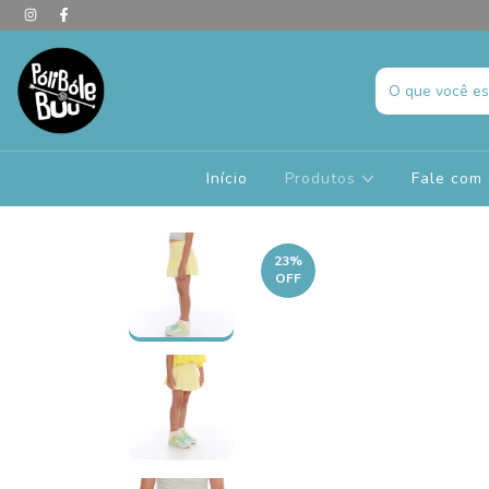
Início
Produtos
Fale com 
23
%
OFF