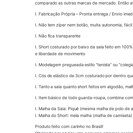
comparado as outras marcas de mercado. Então at
I. Fabricação Própria – Pronta entrega / Envio imed
I. Não tem zíper nem botão, muita autonomia, fácil 
I. Não fica transparente
I. Short costurado por baixo da saia feito em 100
e liberdade de movimento
I. Modelagem pregueada estilo “tenista” ou “colegia
I. Cós de elástico de 3cm costurado por dentro qu
I. Tanto a saia quanto short feitos em algodão, m
I. Item básico de todo guarda-roupa, combina com 
I. Malha da Saia: Piquê (mesma malha de polo de 
I. Malha do Short: meia malha (malha de camiset
Produto feito com carinho no Brasil!