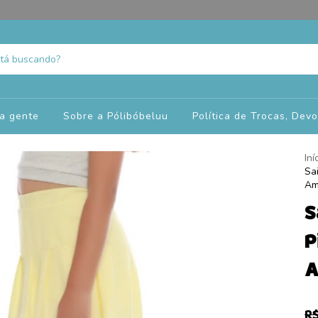
a gente
Sobre a Pólibóbeluu
Política de Trocas, Dev
Iní
Sa
Am
S
P
A
R