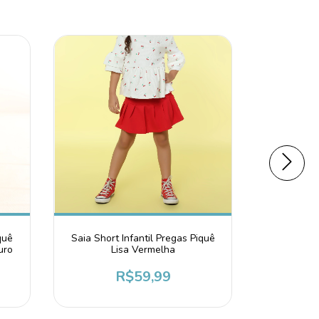
quê
Saia Short Infantil Pregas Piquê
Saia Shor
uro
Lisa Vermelha
Prega A
R$59,99