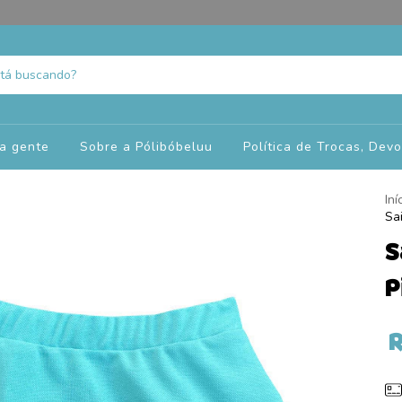
a gente
Sobre a Pólibóbeluu
Política de Trocas, Dev
Iní
Sa
S
P
R