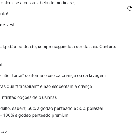
entem-se a nossa tabela de medidas :)
iato!
de vestir
% algodão penteado, sempre seguindo a cor da saia. Conforto
l”
e não “torce” conforme o uso da criança ou da lavagem
alhas que “transpiram” e não esquentam a criança
infinitas opções de blusinhas
adulto, sabe?!) 50% algodão penteado e 50% poliéster
a) – 100% algodão penteado premium
l :)