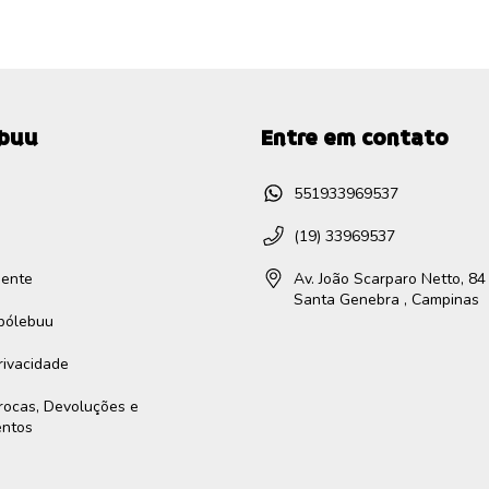
ebuu
Entre em contato
551933969537
(19) 33969537
gente
Av. João Scarparo Netto, 84 
Santa Genebra , Campinas
ibólebuu
Privacidade
Trocas, Devoluções e
entos