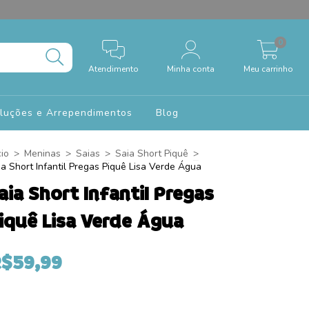
0
Atendimento
Minha conta
Meu carrinho
oluções e Arrependimentos
Blog
cio
>
Meninas
>
Saias
>
Saia Short Piquê
>
ia Short Infantil Pregas Piquê Lisa Verde Água
aia Short Infantil Pregas
iquê Lisa Verde Água
$59,99