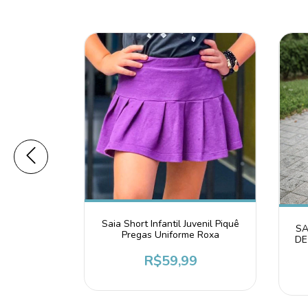
Saia Short Infantil Juvenil Piquê
SA
venil Piquê
Pregas Uniforme Roxa
DE
nza Chumbo
R$59,99
9