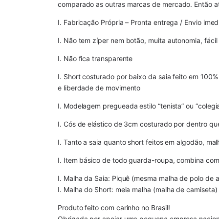
comparado as outras marcas de mercado. Então at
I. Fabricação Própria – Pronta entrega / Envio imed
I. Não tem zíper nem botão, muita autonomia, fácil 
I. Não fica transparente
I. Short costurado por baixo da saia feito em 100
e liberdade de movimento
I. Modelagem pregueada estilo “tenista” ou “colegia
I. Cós de elástico de 3cm costurado por dentro qu
I. Tanto a saia quanto short feitos em algodão, m
I. Item básico de todo guarda-roupa, combina com 
I. Malha da Saia: Piquê (mesma malha de polo de 
I. Malha do Short: meia malha (malha de camiset
Produto feito com carinho no Brasil!
Obrigada por apoiar uma pequena empresa naciona