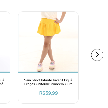
quê
Saia Short Infanto Juvenil Piquê
Saia Short
ebê
Pregas Uniforme Amarelo Ouro
Lisa
R$59,99