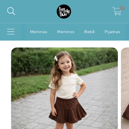
0
Meninas
Meninos
Bebê
Pijamas