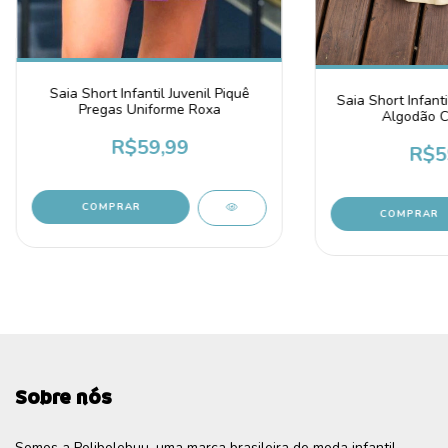
Saia Short Infantil Juvenil Piquê
Saia Short Infanti
Pregas Uniforme Roxa
Algodão C
R$59,99
R$5
COMPRAR
COMPRAR
Sobre nós
Somos a Polibolebuu, uma marca brasileira de moda infantil,