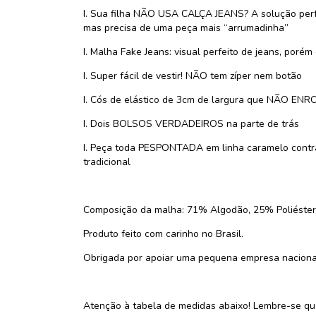
I. Sua filha NÃO USA CALÇA JEANS? A solução perfe
mas precisa de uma peça mais “arrumadinha”
I. Malha Fake Jeans: visual perfeito de jeans, 
I. Super fácil de vestir! NÃO tem zíper nem botão
I. Cós de elástico de 3cm de largura que NÃO ENRO
I. Dois BOLSOS VERDADEIROS na parte de trás
I. Peça toda PESPONTADA em linha caramelo contras
tradicional
Composição da malha: 71% Algodão, 25% Poliéster
Produto feito com carinho no Brasil.
Obrigada por apoiar uma pequena empresa nacional
Atenção à tabela de medidas abaixo! Lembre-se qu