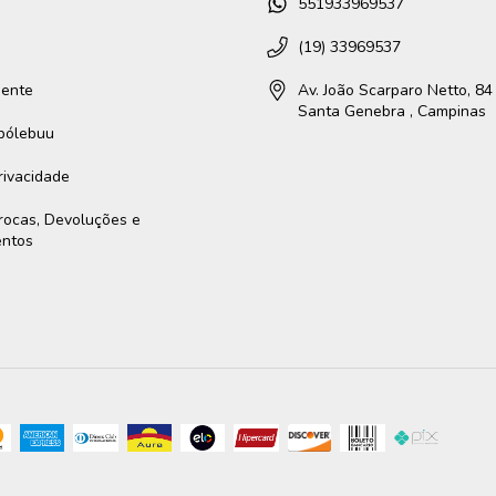
551933969537
(19) 33969537
gente
Av. João Scarparo Netto, 84 
Santa Genebra , Campinas
ibólebuu
Privacidade
Trocas, Devoluções e
entos