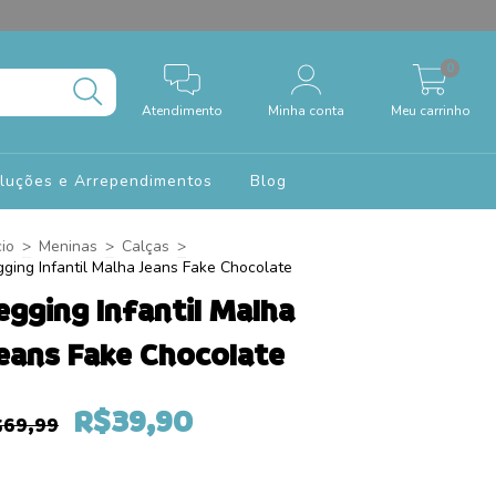
0
Atendimento
Minha conta
Meu carrinho
oluções e Arrependimentos
Blog
cio
>
Meninas
>
Calças
>
gging Infantil Malha Jeans Fake Chocolate
egging Infantil Malha
eans Fake Chocolate
R$39,90
$69,99