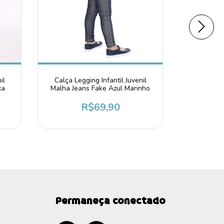
il
Calça Legging Infantil Juvenil
Calça Leg
xa
Malha Jeans Fake Azul Marinho
Tecido C
R$69,90
R$69
Permaneça conectado