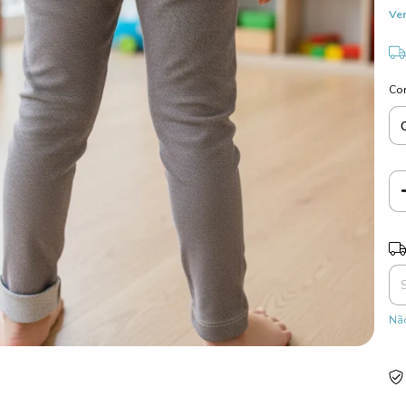
Ver
Co
Ent
Não