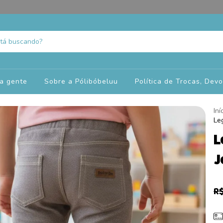
a gente
Sobre a Pólibóbeluu
Política de Trocas, Dev
Iní
Le
L
J
R