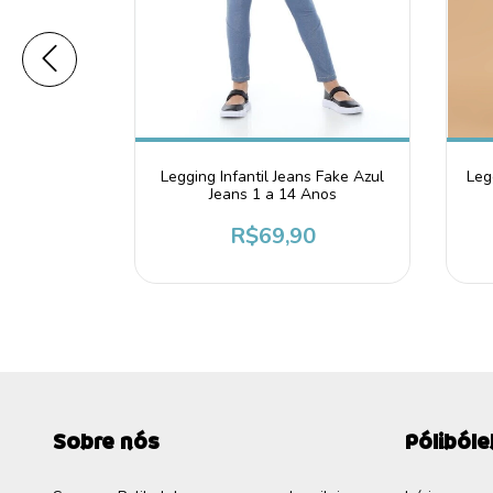
FORRADA
Legging Infantil Jeans Fake Azul
Leg
TALIZADA
Jeans 1 a 14 Anos
HO
9,99
R$69,90
Sobre nós
Póliból