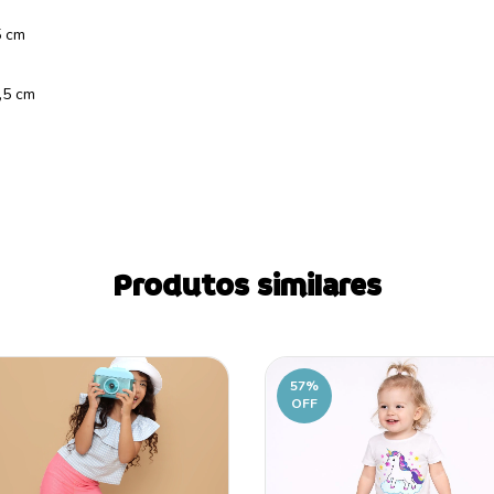
,5 cm
0,5 cm
Produtos similares
57
%
OFF