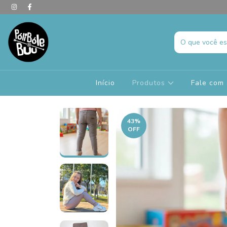
Início
Produtos
Fale com 
43
%
OFF