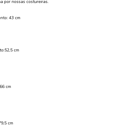
 por nossas costureiras.
to: 43 cm
s
o:52,5 cm
 66 cm
s
79,5 cm