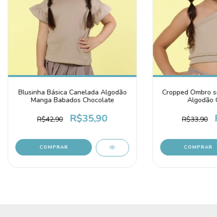
Blusinha Básica Canelada Algodão
Cropped Ombro s
Manga Babados Chocolate
Algodão 
R$35,90
R$42,90
R$33,90
COMPRAR
COMPRAR