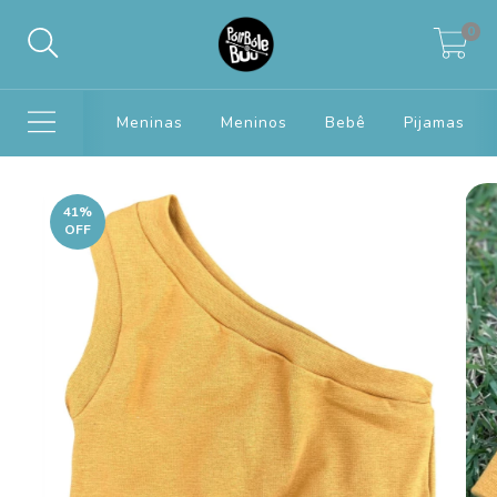
0
Meninas
Meninos
Bebê
Pijamas
41
%
OFF