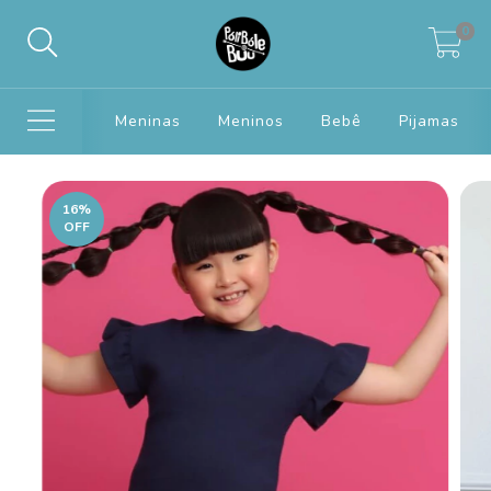
0
Meninas
Meninos
Bebê
Pijamas
16
%
OFF