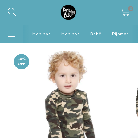
0
Meninas
Meninos
Bebê
Pijamas
56
%
OFF