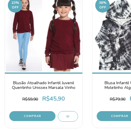
23
%
38
%
OFF
OFF
Blusa Infantil
Blusão Atoalhado Infantil Juvenil
Moletinho Al
Quentinho Unissex Marsala Vinho
Marmo
R$45,90
R$79,90
R$59,90
COMPRAR
COMPRAR