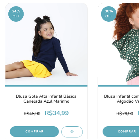
24
%
38
%
OFF
OFF
Blusa Gola Alta Infantil Básica
Blusa Infantil co
Canelada Azul Marinho
Algodão V
R$34,99
R$45,90
R$79,90
COMPRAR
COMPRAR