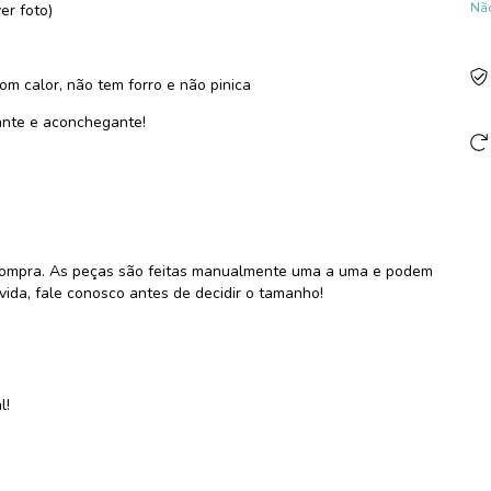
Não
er foto)
com calor, não tem forro e não pinica
ante e aconchegante!
 compra. As peças são feitas manualmente uma a uma e podem
ida, fale conosco antes de decidir o tamanho!
l!