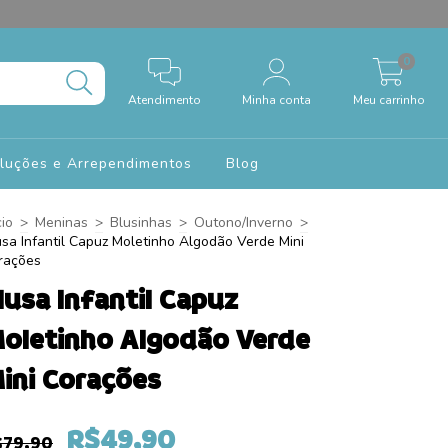
0
Atendimento
Minha conta
Meu carrinho
oluções e Arrependimentos
Blog
cio
>
Meninas
>
Blusinhas
>
Outono/Inverno
>
usa Infantil Capuz Moletinho Algodão Verde Mini
ações
lusa Infantil Capuz
oletinho Algodão Verde
ini Corações
R$49,90
$79,90