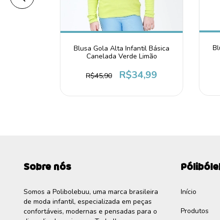
til Básica
Bl
Blusa Gola Alta Infantil Básica
arinho
Canelada Verde Limão
4,99
R$34,99
R$45,90
Sobre nós
Póliból
Somos a Polibolebuu, uma marca brasileira
Início
de moda infantil, especializada em peças
Produtos
confortáveis, modernas e pensadas para o