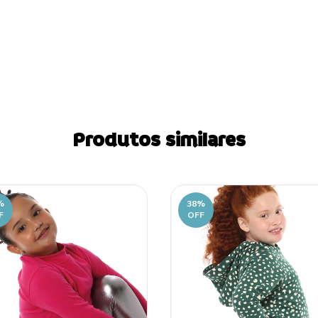
Produtos similares
%
38
%
F
OFF