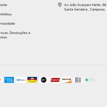
gente
Av. João Scarparo Netto, 84 
Santa Genebra , Campinas
ibólebuu
Privacidade
Trocas, Devoluções e
entos