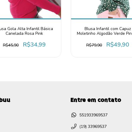
usa Gola Alta Infantil Básica
Blusa Infantil com Capuz
Canelada Rosa Pink
Moletinho Algodão Verde Pi
R$34,99
R$49,90
R$45,90
R$79,90
ebuu
Entre em contato
551933969537
(19) 33969537