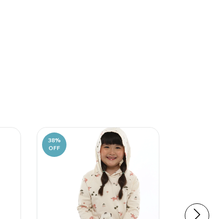
38
%
38
%
OFF
OFF