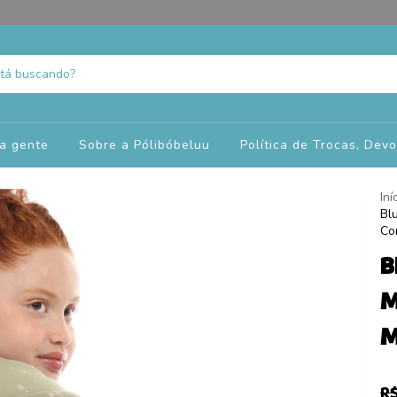
a gente
Sobre a Pólibóbeluu
Política de Trocas, Dev
Iní
Bl
Cor
B
M
M
R