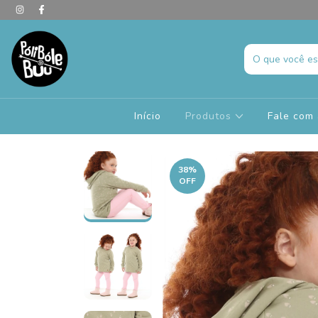
Início
Produtos
Fale com 
38
%
OFF