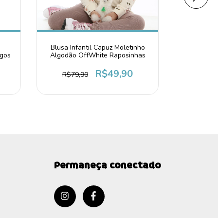
Blusa Infantil Capuz Moletinho
Blusa Inf
ngos
Algodão OffWhite Raposinhas
Algoda
R$49,90
R$79,90
R$79
Permaneça conectado