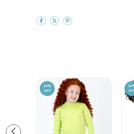
24
%
24
OFF
OF