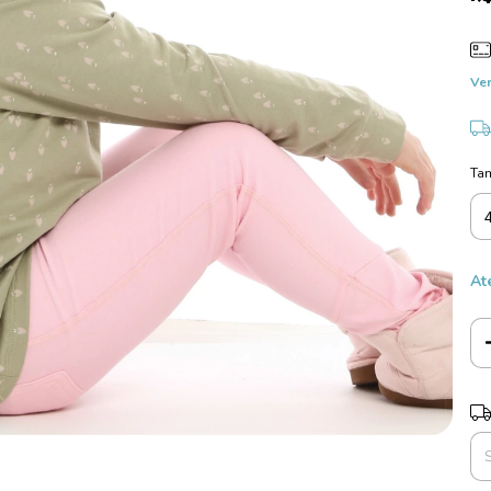
Ver
Ta
At
Ent