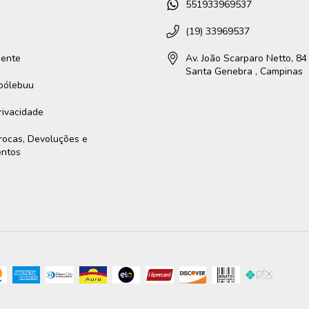
551933969537
(19) 33969537
gente
Av. João Scarparo Netto, 84 
Santa Genebra , Campinas
ibólebuu
Privacidade
Trocas, Devoluções e
entos