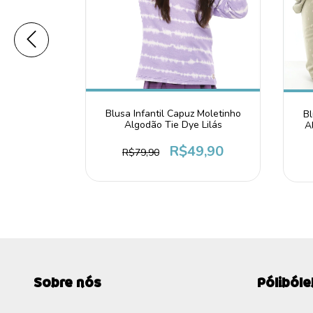
Blusa Infantil Capuz Moletinho
til Básica
Bl
Algodão Tie Dye Lilás
Pink
A
R$49,90
4,99
R$79,90
Sobre nós
Póliból