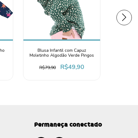
nho
Blusa Infantil com Capuz
Blusa Inf
Moletinho Algodão Verde Pingos
Algoda
R$49,90
R$79,90
R$79
Permaneça conectado