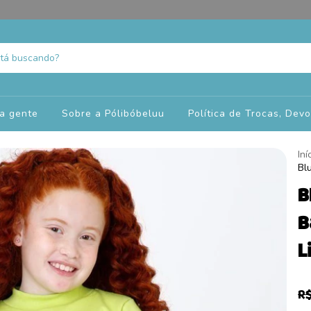
a gente
Sobre a Pólibóbeluu
Política de Trocas, Dev
Iní
Bl
B
B
L
R