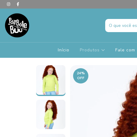
Início
Produtos
Fale com 
24
%
OFF