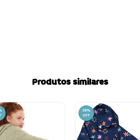
Produtos similares
%
38
%
F
OFF