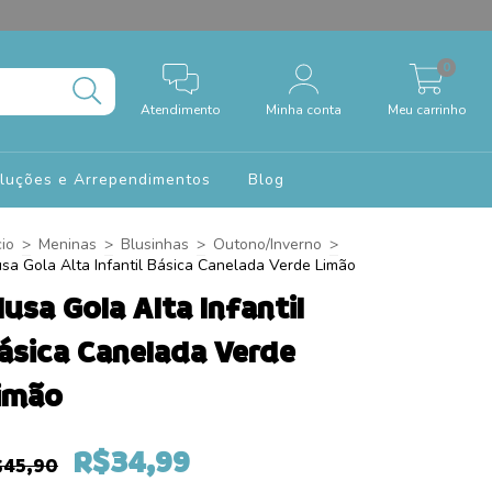
0
Atendimento
Minha conta
Meu carrinho
oluções e Arrependimentos
Blog
cio
>
Meninas
>
Blusinhas
>
Outono/Inverno
>
usa Gola Alta Infantil Básica Canelada Verde Limão
lusa Gola Alta Infantil
ásica Canelada Verde
imão
R$34,99
$45,90