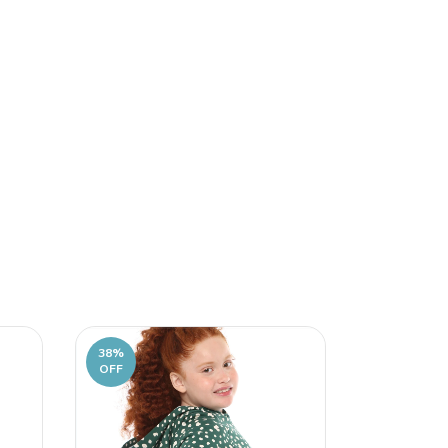
38
%
38
%
OFF
OFF