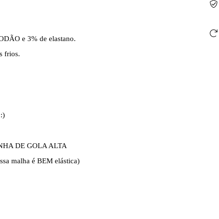
LGODÃO e 3% de elastano.
 frios.
:)
INHA DE GOLA ALTA
essa malha é BEM elástica)