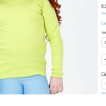
Ver
TA
Ent
Não