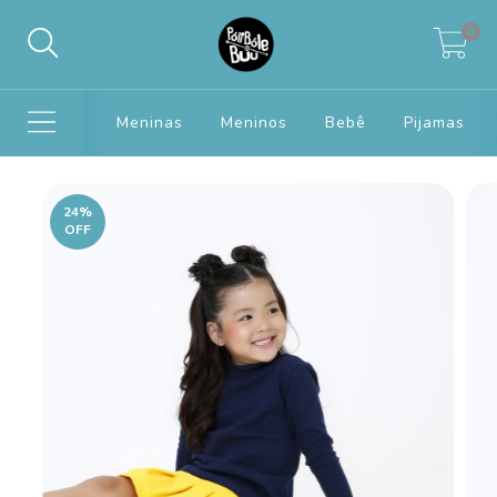
0
Meninas
Meninos
Bebê
Pijamas
24
%
OFF