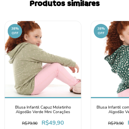
Produtos similares
38
%
38
%
OFF
OFF
Blusa Infantil co
Blusa Infantil Capuz Moletinho
Algodão V
Algodão Verde Mini Corações
R$49,90
R$79,90
R$79,90